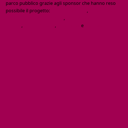
parco pubblico grazie agli sponsor che hanno reso
possibile il progetto:
Torino Disc Golf
,
Lufthansa
City Center Viaggi Erbacci
,
Pappa Pastificio e
Cucina
,
Green-Go Bus
,
CeraCarta
e
a questo
accordo con il Comune di Faenza.