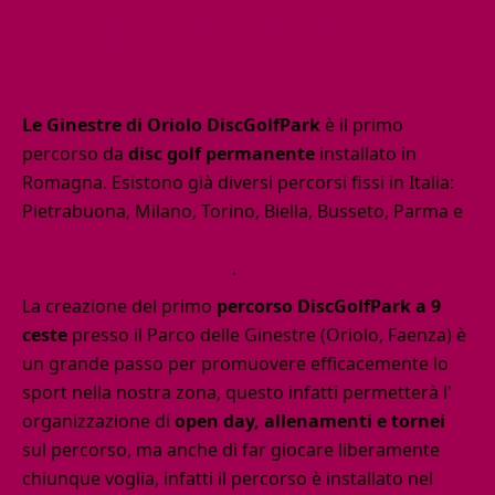
Le Ginestre di Oriolo
DiscGolfPark
Le Ginestre di Oriolo DiscGolfPark
è il primo
percorso da
disc golf permanente
installato in
Romagna. Esistono già diversi percorsi fissi in Italia:
Pietrabuona, Milano, Torino, Biella, Busseto, Parma e
tantissimi in tutto il mondo, alcuni in scenari
veramente meravigliosi
.
La creazione del primo
percorso DiscGolfPark a 9
ceste
presso il Parco delle Ginestre (Oriolo, Faenza) è
un grande passo per promuovere efficacemente lo
sport nella nostra zona, questo infatti permetterà l'
organizzazione di
open day, allenamenti e tornei
sul percorso, ma anche di far giocare liberamente
chiunque voglia, infatti il percorso è installato nel